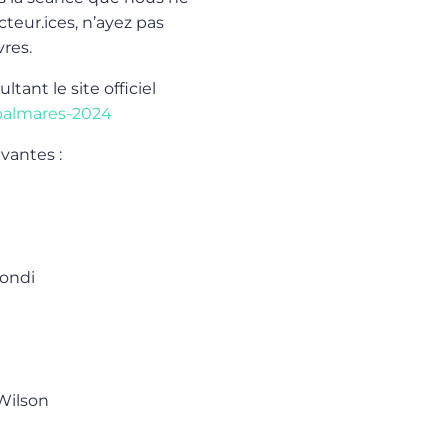
teur.ices, n’ayez pas
vres.
tant le site officiel
l/palmares-2024
vantes :
mondi
Wilson