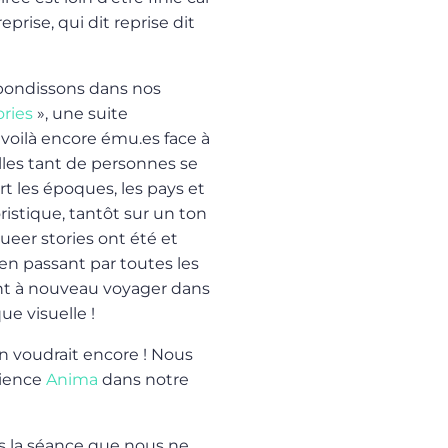
eprise, qui dit reprise dit
 bondissons dans nos
ries
», une suite
 voilà encore ému.es face à
lles tant de personnes se
rt les époques, les pays et
ristique, tantôt sur un ton
ueer stories ont été et
 en passant par toutes les
font à nouveau voyager dans
ue visuelle !
n voudrait encore ! Nous
rience
Anima
dans notre
s la séance que nous ne