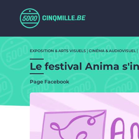
Aller au contenu principal
Aller
au
EXPOSITION & ARTS VISUELS
CINÉMA & AUDIOVISUEL
contenu
principal
Le festival Anima s'
Page Facebook