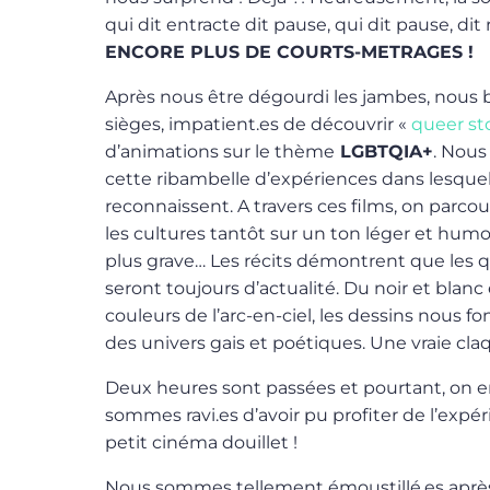
qui dit entracte dit pause, qui dit pause, dit r
ENCORE PLUS DE COURTS-METRAGES !
Après nous être dégourdi les jambes, nous
sièges, impatient.es de découvrir «
queer sto
d’animations sur le thème
LGBTQIA+
. Nous
cette ribambelle d’expériences dans lesque
reconnaissent. A travers ces films, on parcou
les cultures tantôt sur un ton léger et humo
plus grave… Les récits démontrent que les q
seront toujours d’actualité. Du noir et blanc
couleurs de l’arc-en-ciel, les dessins nous 
des univers gais et poétiques. Une vraie claq
Deux heures sont passées et pourtant, on e
sommes ravi.es d’avoir pu profiter de l’expé
petit cinéma douillet !
Nous sommes tellement émoustillé.es aprè