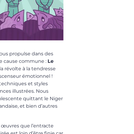
nous propulse dans des
une cause commune :
Le
la révolte à la tendresse
scenseur émotionnel !
 techniques et styles
nces illustrées. Nous
olescente quittant le Niger
landaise, et bien d’autres
œuvres que l’entracte
ée est loin d’être finie car