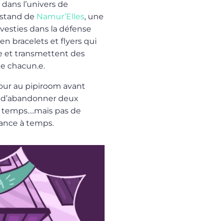
 dans l’univers de
e stand de
Namur’Elles
, une
nvesties dans la défense
n bracelets et flyers qui
e et transmettent des
de chacun.e.
 tour au pipiroom avant
s d’abandonner deux
 temps….mais pas de
éance à temps.