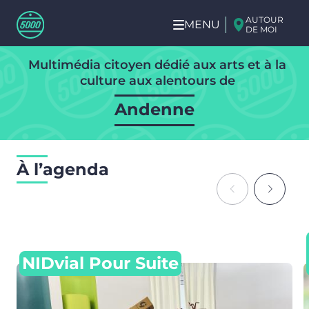
Aller au contenu principal
AUTOUR
MENU
DE MOI
Jemeppe-sur-Sambre
Aller
Multimédia citoyen dédié aux arts et à la
Namur
au
culture aux alentours de
contenu
principal
Andenne
Dinant
À l’agenda
Sambreville
Gembloux
Ciney
NIDvial Pour Suite
Eghezée