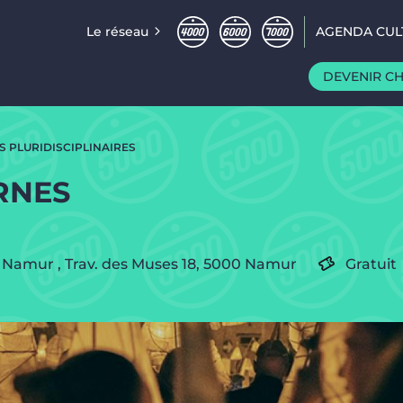
Le réseau
AGENDA CUL
DEVENIR C
S PLURIDISCIPLINAIRES
RNES
e Namur
,
Trav. des Muses 18,
5000
Namur
Gratuit