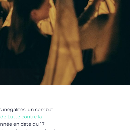
les inégalités, un combat
de Lutte contre la
nnée en date du 17