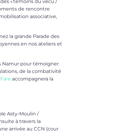
 des « témoins du vécu /
moments de rencontre
obilisation associative,
ignez la grande Parade des
toyennes en nos ateliers et
ers Namur pour témoigner
ulations, de la combativité
 Fare
accompagnera la
le Asty-Moulin /
suite à travers la
une arrivée au CCN (cour