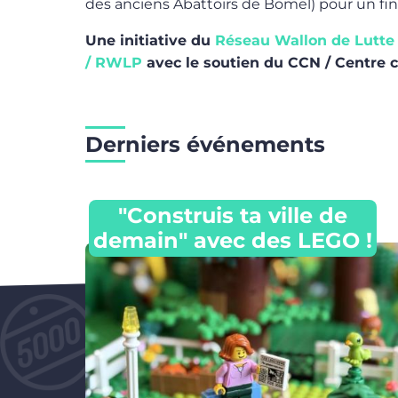
des anciens Abattoirs de Bomel) pour un fi
Une initiative du
Réseau Wallon de Lutte 
/ RWLP
avec le soutien du CCN / Centre 
Derniers événements
"Construis ta ville de
demain" avec des LEGO !