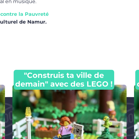
nal en musique.
contre la Pauvreté
culturel de Namur.
"Construis ta ville de
demain" avec des LEGO !