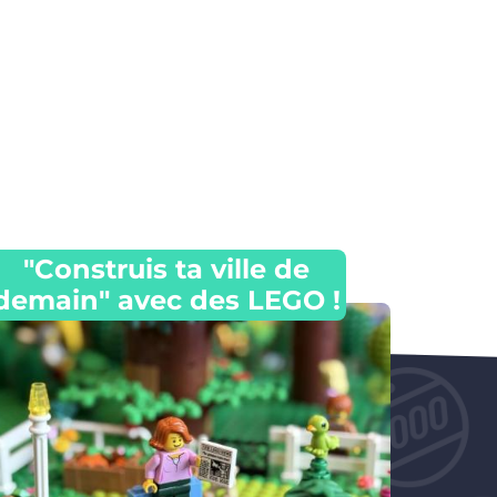
"Construis ta ville de
demain" avec des LEGO !